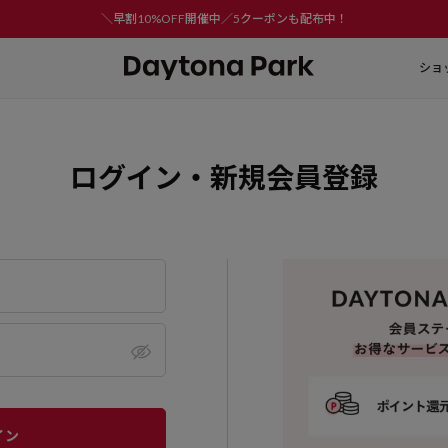
＼早割10%OFF開催中／5クーポンも配布中！
ショ
ログイン・新規会員登録