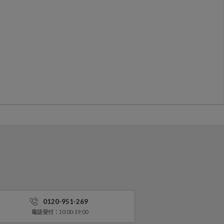
0120-951-269
電話受付：10:00-19:00