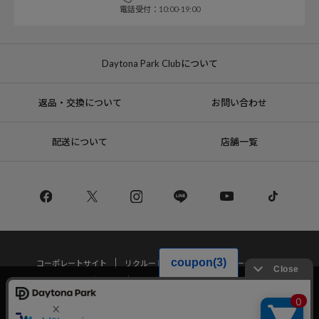
電話受付：10:00-19:00
Daytona Park Clubについて
返品・交換について
お問い合わせ
配送について
店舗一覧
コーポレートサイト
リクルート
サステナブルマークについて
プライバシーポリシー
特定商取引法・古物営業法に基づく表記
当サイトでは利用体験の向上およびコンテンツの最適な提供、トラフィック
の分析を目的としてCookieを使用しています。
サイトの閲覧を継続された場合、Cookieの利用に同意したことものといたし
Copyright © DAYTONA INTERNATIONAL Co.,Ltd All Rights Reserved.