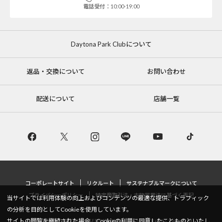
電話受付：10:00-19:00
Daytona Park Clubについて
返品・交換について
お問い合わせ
配送について
店舗一覧
コーポレートサイト
リクルート
サステナブルマークについて
プライバシーポリシー
特定商取引法・古物営業法に基づく表記
当サイトでは利用体験の向上およびコンテンツの最適な提供、トラフィック
の分析を目的としてCookieを使用しています。
サイトの閲覧を継続された場合、Cookieの利用に同意したことものといたし
Copyright © DAYTONA INTERNATIONAL Co.,Ltd All Rights Reserved.