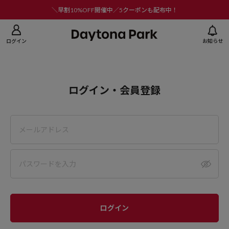
ニューを閉じる
＼早割10%OFF開催中／5クーポンも配布中！
ログイン
お知らせ
ログイン・会員登録