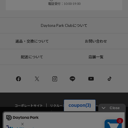
電話受付：10:00-19:00
Daytona Park Clubについて
返品・交換について
お問い合わせ
配送について
店舗一覧
コーポレートサイト
リクルート
サステナブルマークについて
プライバシーポリシー
特定商取引法・古物営業法に基づく表記
当サイトでは利用体験の向上およびコンテンツの最適な提供、トラフィック
の分析を目的としてCookieを使用しています。
サイトの閲覧を継続された場合、Cookieの利用に同意したことものといたし
Copyright © DAYTONA INTERNATIONAL Co.,Ltd All Rights Reserved.