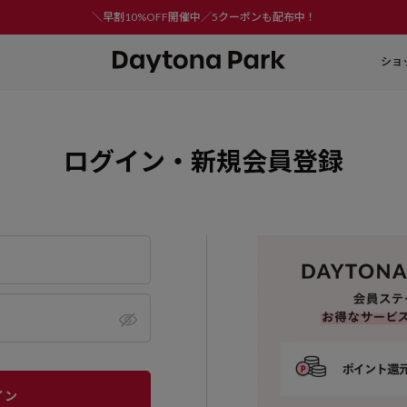
＼早割10%OFF開催中／5クーポンも配布中！
ショ
ログイン・新規会員登録