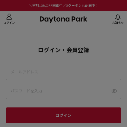
ニューを閉じる
＼早割10%OFF開催中／5クーポンも配布中！
ログイン
お知らせ
ログイン・会員登録