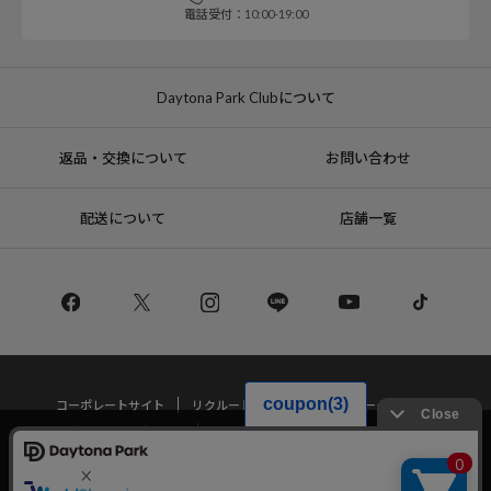
電話受付：10:00-19:00
Daytona Park Clubについて
返品・交換について
お問い合わせ
配送について
店舗一覧
コーポレートサイト
リクルート
サステナブルマークについて
プライバシーポリシー
特定商取引法・古物営業法に基づく表記
当サイトでは利用体験の向上およびコンテンツの最適な提供、トラフィック
の分析を目的としてCookieを使用しています。
サイトの閲覧を継続された場合、Cookieの利用に同意したことものといたし
Copyright © DAYTONA INTERNATIONAL Co.,Ltd All Rights Reserved.