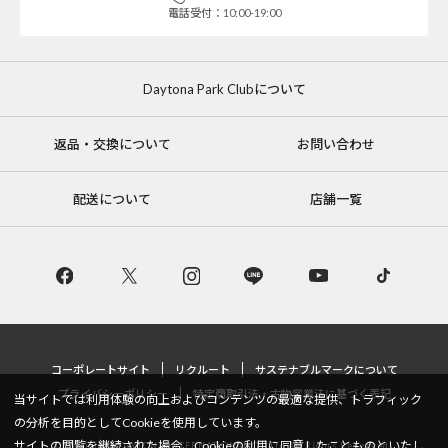
電話受付：10:00-19:00
Daytona Park Clubについて
返品・交換について
お問い合わせ
配送について
店舗一覧
コーポレートサイト
リクルート
サステナブルマークについて
プライバシーポリシー
特定商取引法・古物営業法に基づく表記
当サイトでは利用体験の向上およびコンテンツの最適な提供、トラフィック
の分析を目的としてCookieを使用しています。
サイトの閲覧を継続された場合、Cookieの利用に同意したことものといたし
Copyright © DAYTONA INTERNATIONAL Co.,Ltd All Rights Reserved.