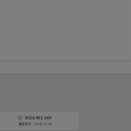
0120-951-269
電話受付：10:00-19:00