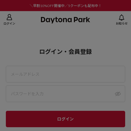
ニューを閉じる
＼早割10%OFF開催中／5クーポンも配布中！
ログイン
お知らせ
ログイン・会員登録