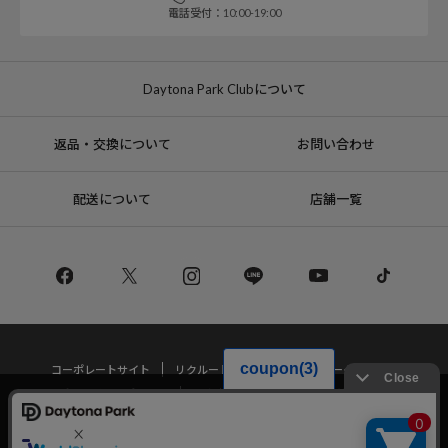
電話受付：10:00-19:00
Daytona Park Clubについて
返品・交換について
お問い合わせ
配送について
店舗一覧
コーポレートサイト
リクルート
サステナブルマークについて
プライバシーポリシー
特定商取引法・古物営業法に基づく表記
当サイトでは利用体験の向上およびコンテンツの最適な提供、トラフィック
の分析を目的としてCookieを使用しています。
サイトの閲覧を継続された場合、Cookieの利用に同意したことものといたし
Copyright © DAYTONA INTERNATIONAL Co.,Ltd All Rights Reserved.