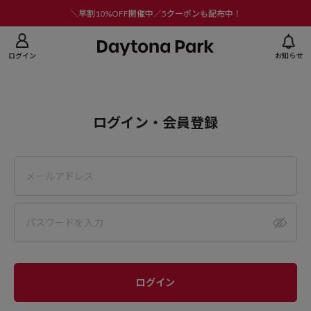
ニューを閉じる
＼早割10%OFF開催中／5クーポンも配布中！
ログイン
お知らせ
ログイン・会員登録