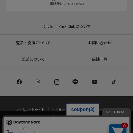
電話受付：10:00-19:00
Daytona Park Clubについて
返品・交換について
お問い合わせ
配送について
店舗一覧
コーポレートサイト
リクルート
サステナブルマークについて
プライバシーポリシー
特定商取引法・古物営業法に基づく表記
当サイトでは利用体験の向上およびコンテンツの最適な提供、トラフィック
の分析を目的としてCookieを使用しています。
サイトの閲覧を継続された場合、Cookieの利用に同意したことものといたし
Copyright © DAYTONA INTERNATIONAL Co.,Ltd All Rights Reserved.