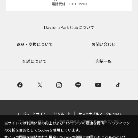
電話受付：10:00-19:00
Daytona Park Clubについて
返品・交換について
お問い合わせ
配送について
店舗一覧
コーポレートサイト
リクルート
サステナブルマークについて
プライバシーポリシー
特定商取引法・古物営業法に基づく表記
当サイトでは利用体験の向上およびコンテンツの最適な提供、トラフィック
の分析を目的としてCookieを使用しています。
サイトの閲覧を継続された場合、Cookieの利用に同意したことものといたし
Copyright © DAYTONA INTERNATIONAL Co.,Ltd All Rights Reserved.