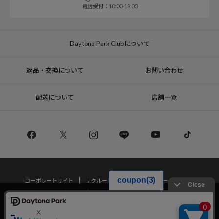
電話受付：10:00-19:00
Daytona Park Clubについて
返品・交換について
お問い合わせ
配送について
店舗一覧
コーポレートサイト
リクルート
サステナブルマークについて
プライバシーポリシー
特定商取引法・古物営業法に基づく表記
当サイトでは利用体験の向上およびコンテンツの最適な提供、トラフィック
の分析を目的としてCookieを使用しています。
サイトの閲覧を継続された場合、Cookieの利用に同意したことものといたし
Copyright © DAYTONA INTERNATIONAL Co.,Ltd All Rights Reserved.