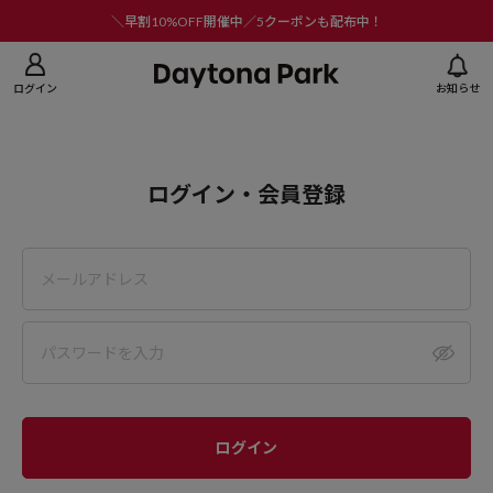
ニューを閉じる
＼早割10%OFF開催中／5クーポンも配布中！
ログイン
お知らせ
ログイン・会員登録