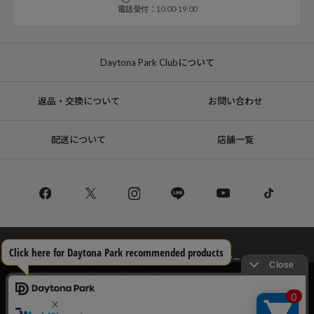
電話受付：10:00-19:00
Daytona Park Clubについて
返品・交換について
お問い合わせ
配送について
店舗一覧
コーポレートサイト
リクルート
サステナブルマークについて
プライバシーポリシー
特定商取引法・古物営業法に基づく表記
当サイトでは利用体験の向上およびコンテンツの最適な提供、トラフィック
の分析を目的としてCookieを使用しています。
サイトの閲覧を継続された場合、Cookieの利用に同意したことものといたし
Copyright © DAYTONA INTERNATIONAL Co.,Ltd All Rights Reserved.