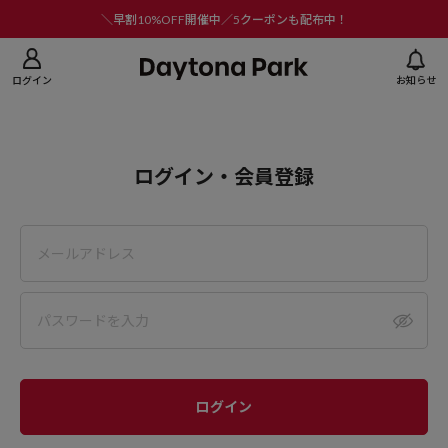
ニューを閉じる
＼早割10%OFF開催中／5クーポンも配布中！
ログイン
お知らせ
ログイン・会員登録