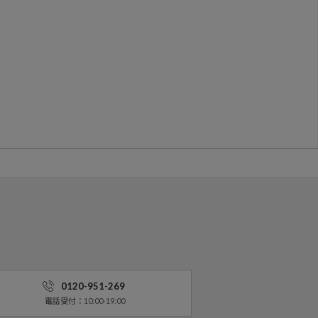
0120-951-269
電話受付：10:00-19:00