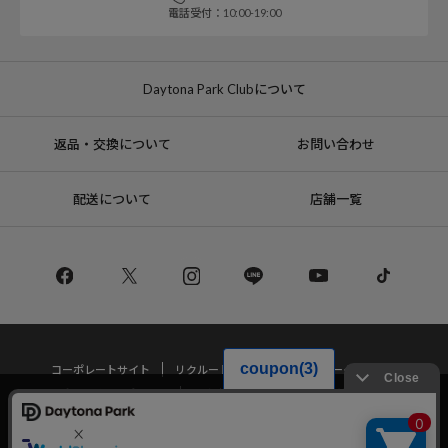
電話受付：10:00-19:00
Daytona Park Clubについて
返品・交換について
お問い合わせ
配送について
店舗一覧
コーポレートサイト
リクルート
サステナブルマークについて
プライバシーポリシー
特定商取引法・古物営業法に基づく表記
当サイトでは利用体験の向上およびコンテンツの最適な提供、トラフィック
の分析を目的としてCookieを使用しています。
サイトの閲覧を継続された場合、Cookieの利用に同意したことものといたし
Copyright © DAYTONA INTERNATIONAL Co.,Ltd All Rights Reserved.