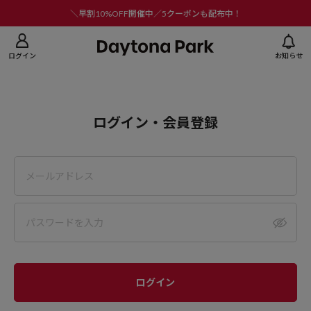
ニューを閉じる
＼早割10%OFF開催中／5クーポンも配布中！
ログイン
お知らせ
ログイン・会員登録