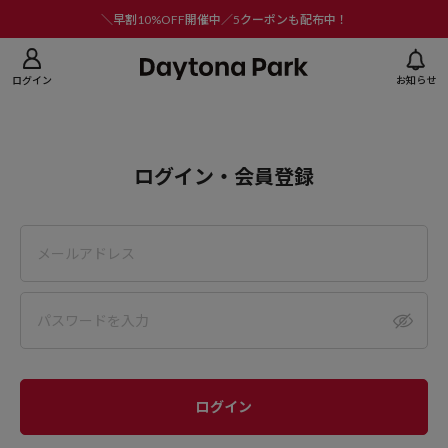
ニューを閉じる
＼早割10%OFF開催中／5クーポンも配布中！
ログイン
お知らせ
ログイン・会員登録