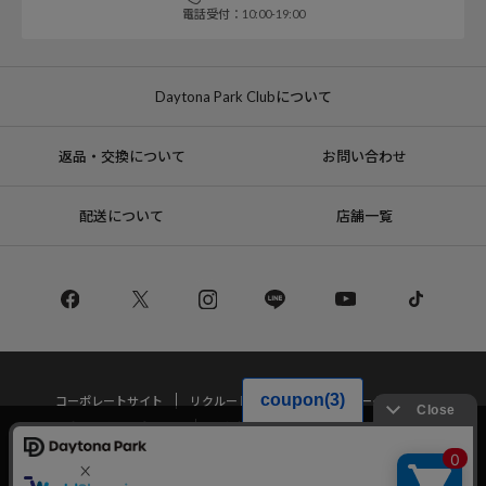
電話受付：10:00-19:00
Daytona Park Clubについて
返品・交換について
お問い合わせ
配送について
店舗一覧
コーポレートサイト
リクルート
サステナブルマークについて
プライバシーポリシー
特定商取引法・古物営業法に基づく表記
当サイトでは利用体験の向上およびコンテンツの最適な提供、トラフィック
の分析を目的としてCookieを使用しています。
サイトの閲覧を継続された場合、Cookieの利用に同意したことものといたし
Copyright © DAYTONA INTERNATIONAL Co.,Ltd All Rights Reserved.