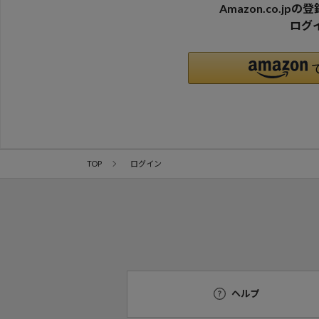
Amazon.co.j
ログ
TOP
ログイン
ヘルプ