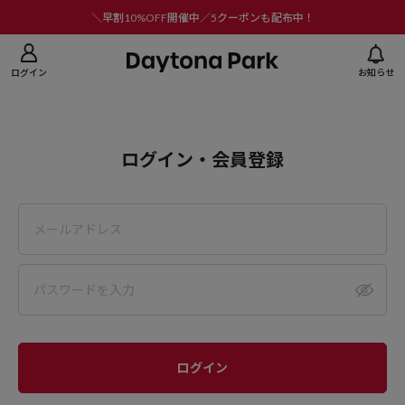
ニューを閉じる
＼早割10%OFF開催中／5クーポンも配布中！
ログイン
お知らせ
ログイン・会員登録