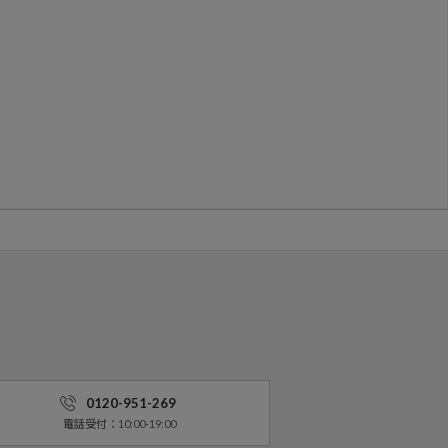
0120-951-269
電話受付：10:00-19:00