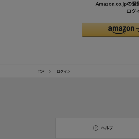
Amazon.co.j
ログ
TOP
ログイン
ヘルプ