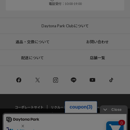
電話受付：10:00-19:00
Daytona Park Clubについて
返品・交換について
お問い合わせ
配送について
店舗一覧
コーポレートサイト
リクルート
サステナブルマークについて
プライバシーポリシー
特定商取引法・古物営業法に基づく表記
当サイトでは利用体験の向上およびコンテンツの最適な提供、トラフィック
の分析を目的としてCookieを使用しています。
サイトの閲覧を継続された場合、Cookieの利用に同意したことものといたし
Copyright © DAYTONA INTERNATIONAL Co.,Ltd All Rights Reserved.