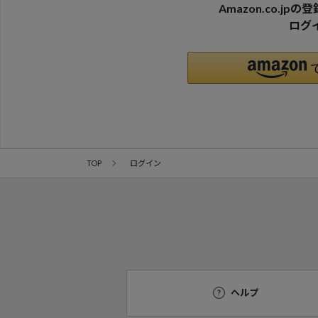
Amazon.co.j
ログ
TOP
ログイン
ヘルプ