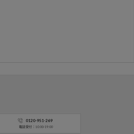
0120-951-269
電話受付：10:00-19:00