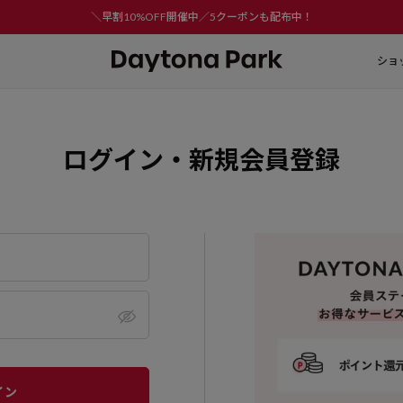
＼早割10%OFF開催中／5クーポンも配布中！
ショ
ログイン・新規会員登録