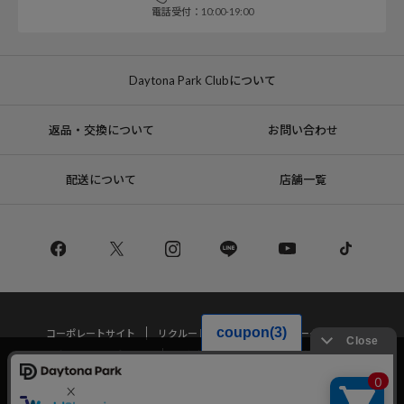
電話受付：10:00-19:00
Daytona Park Clubについて
返品・交換について
お問い合わせ
配送について
店舗一覧
コーポレートサイト
リクルート
サステナブルマークについて
プライバシーポリシー
特定商取引法・古物営業法に基づく表記
当サイトでは利用体験の向上およびコンテンツの最適な提供、トラフィック
の分析を目的としてCookieを使用しています。
サイトの閲覧を継続された場合、Cookieの利用に同意したことものといたし
Copyright © DAYTONA INTERNATIONAL Co.,Ltd All Rights Reserved.