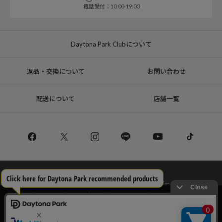
電話受付：10:00-19:00
Daytona Park Clubについて
返品・交換について
お問い合わせ
配送について
店舗一覧
コーポレートサイト
リクルート
サステナブルマークについて
プライバシーポリシー
特定商取引法・古物営業法に基づく表記
当サイトでは利用体験の向上およびコンテンツの最適な提供、トラフィック
の分析を目的としてCookieを使用しています。
サイトの閲覧を継続された場合、Cookieの利用に同意したことものといたし
Copyright © DAYTONA INTERNATIONAL Co.,Ltd All Rights Reserved.