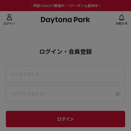
ニューを閉じる
＼早割10%OFF開催中／5クーポンも配布中！
ログイン
お知らせ
ログイン・会員登録