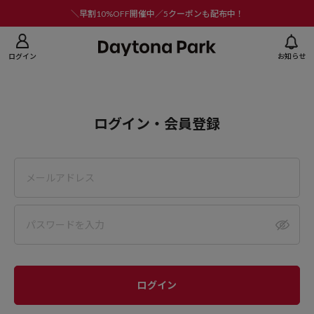
ニューを閉じる
＼早割10%OFF開催中／5クーポンも配布中！
ログイン
お知らせ
ログイン・会員登録