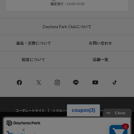
電話受付：10:00-19:00
Daytona Park Clubについて
返品・交換について
お問い合わせ
配送について
店舗一覧
コーポレートサイト
リクルート
サステナブルマークについて
プライバシーポリシー
特定商取引法・古物営業法に基づく表記
当サイトでは利用体験の向上およびコンテンツの最適な提供、トラフィック
の分析を目的としてCookieを使用しています。
サイトの閲覧を継続された場合、Cookieの利用に同意したことものといたし
Copyright © DAYTONA INTERNATIONAL Co.,Ltd All Rights Reserved.