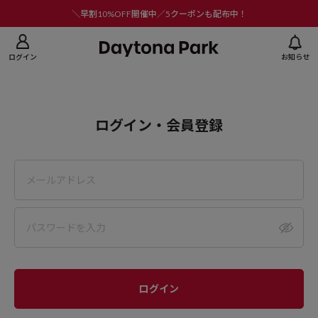
ニューを閉じる
＼早割10%OFF開催中／5クーポンも配布中！
ログイン
お知らせ
ログイン・会員登録