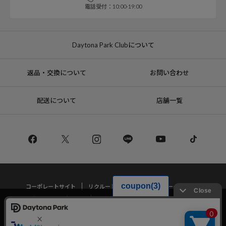
電話受付：10:00-19:00
Daytona Park Clubについて
返品・交換について
お問い合わせ
配送について
店舗一覧
コーポレートサイト
リクルート
サステナブルマークについて
プライバシーポリシー
特定商取引法・古物営業法に基づく表記
当サイトでは利用体験の向上およびコンテンツの最適な提供、トラフィック
の分析を目的としてCookieを使用しています。
サイトの閲覧を継続された場合、Cookieの利用に同意したことものといたし
Copyright © DAYTONA INTERNATIONAL Co.,Ltd All Rights Reserved.