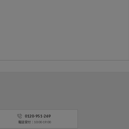
0120-951-269
電話受付：10:00-19:00