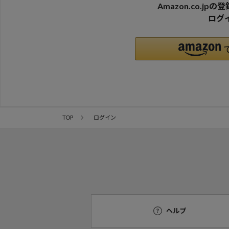
Amazon.co.j
ログ
TOP
ログイン
ヘルプ