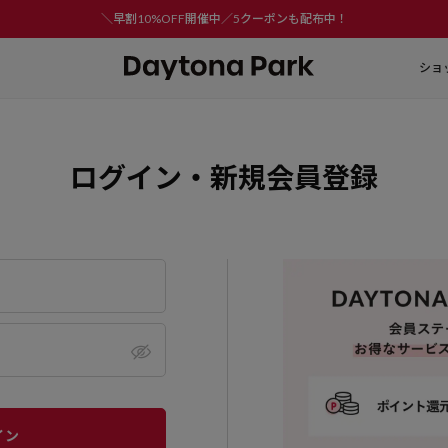
＼早割10%OFF開催中／5クーポンも配布中！
ショ
ログイン・新規会員登録