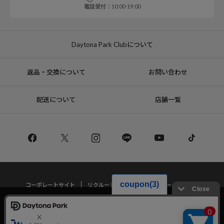
電話受付：10:00-19:00
Daytona Park Clubについて
返品・交換について
お問い合わせ
配送について
店舗一覧
コーポレートサイト
リクルート
サステナブルマークについて
プライバシーポリシー
特定商取引法・古物営業法に基づく表記
当サイトでは利用体験の向上およびコンテンツの最適な提供、トラフィック
の分析を目的としてCookieを使用しています。
サイトの閲覧を継続された場合、Cookieの利用に同意したことものといたし
Copyright © DAYTONA INTERNATIONAL Co.,Ltd All Rights Reserved.