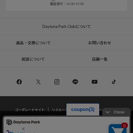
電話受付：10:00-19:00
Daytona Park Clubについて
返品・交換について
お問い合わせ
配送について
店舗一覧
コーポレートサイト
リクルート
サステナブルマークについて
プライバシーポリシー
特定商取引法・古物営業法に基づく表記
当サイトでは利用体験の向上およびコンテンツの最適な提供、トラフィック
の分析を目的としてCookieを使用しています。
サイトの閲覧を継続された場合、Cookieの利用に同意したことものといたし
Copyright © DAYTONA INTERNATIONAL Co.,Ltd All Rights Reserved.