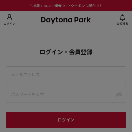
ニューを閉じる
＼早割10%OFF開催中／5クーポンも配布中！
ログイン
お知らせ
ログイン・会員登録