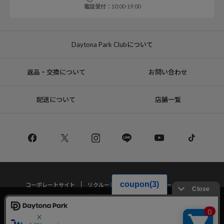
電話受付：10:00-19:00
Daytona Park Clubについて
返品・交換について
お問い合わせ
配送について
店舗一覧
コーポレートサイト
リクルート
サステナブルマークについて
プライバシーポリシー
特定商取引法・古物営業法に基づく表記
当サイトでは利用体験の向上およびコンテンツの最適な提供、トラフィック
の分析を目的としてCookieを使用しています。
サイトの閲覧を継続された場合、Cookieの利用に同意したことものといたし
Copyright © DAYTONA INTERNATIONAL Co.,Ltd All Rights Reserved.