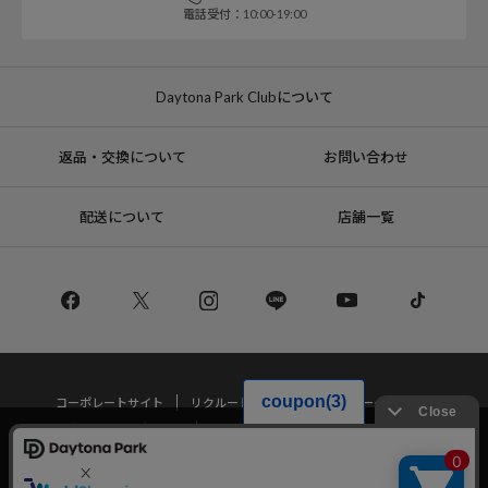
電話受付：10:00-19:00
Daytona Park Clubについて
返品・交換について
お問い合わせ
配送について
店舗一覧
コーポレートサイト
リクルート
サステナブルマークについて
プライバシーポリシー
特定商取引法・古物営業法に基づく表記
当サイトでは利用体験の向上およびコンテンツの最適な提供、トラフィック
の分析を目的としてCookieを使用しています。
サイトの閲覧を継続された場合、Cookieの利用に同意したことものといたし
Copyright © DAYTONA INTERNATIONAL Co.,Ltd All Rights Reserved.