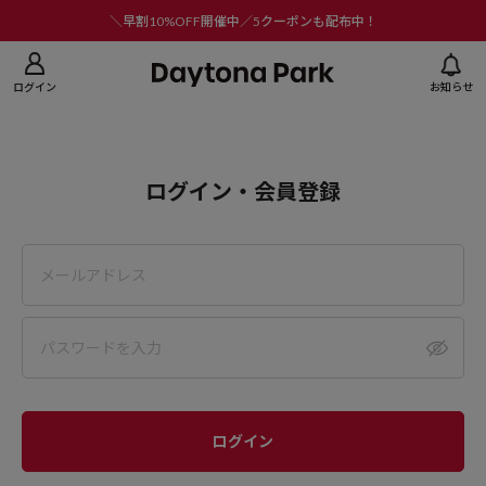
ニューを閉じる
＼早割10%OFF開催中／5クーポンも配布中！
ログイン
お知らせ
ログイン・会員登録