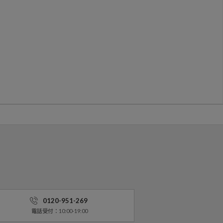
0120-951-269
電話受付：10:00-19:00