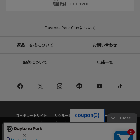
電話受付：10:00-19:00
Daytona Park Clubについて
返品・交換について
お問い合わせ
配送について
店舗一覧
コーポレートサイト
リクルート
サステナブルマークについて
プライバシーポリシー
特定商取引法・古物営業法に基づく表記
当サイトでは利用体験の向上およびコンテンツの最適な提供、トラフィック
の分析を目的としてCookieを使用しています。
サイトの閲覧を継続された場合、Cookieの利用に同意したことものといたし
Copyright © DAYTONA INTERNATIONAL Co.,Ltd All Rights Reserved.