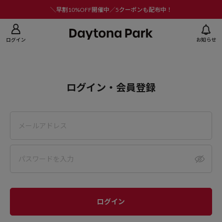
ニューを閉じる
＼早割10%OFF開催中／5クーポンも配布中！
ログイン
お知らせ
ログイン・会員登録