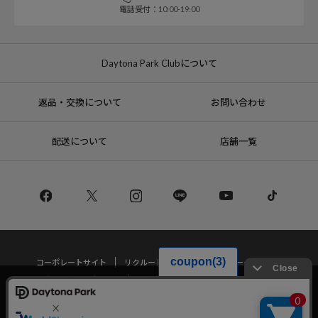
電話受付：10:00-19:00
Daytona Park Clubについて
返品・交換について
お問い合わせ
配送について
店舗一覧
コーポレートサイト
リクルート
サステナブルマークについて
プライバシーポリシー
特定商取引法・古物営業法に基づく表記
当サイトでは利用体験の向上およびコンテンツの最適な提供、トラフィック
の分析を目的としてCookieを使用しています。
サイトの閲覧を継続された場合、Cookieの利用に同意したことものといたし
Copyright © DAYTONA INTERNATIONAL Co.,Ltd All Rights Reserved.