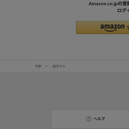
Amazon.co.j
ログ
TOP
ログイン
ヘルプ