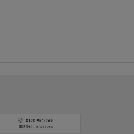
0120-951-269
電話受付：10:00-19:00