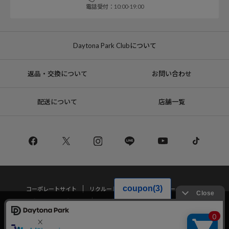
電話受付：10:00-19:00
Daytona Park Clubについて
返品・交換について
お問い合わせ
配送について
店舗一覧
コーポレートサイト
リクルート
サステナブルマークについて
プライバシーポリシー
特定商取引法・古物営業法に基づく表記
当サイトでは利用体験の向上およびコンテンツの最適な提供、トラフィック
の分析を目的としてCookieを使用しています。
サイトの閲覧を継続された場合、Cookieの利用に同意したことものといたし
Copyright © DAYTONA INTERNATIONAL Co.,Ltd All Rights Reserved.