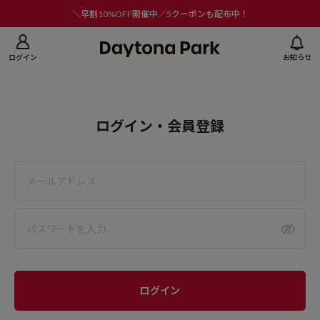
ニューを閉じる
＼早割10%OFF開催中／5クーポンも配布中！
ログイン
お知らせ
ログイン・会員登録