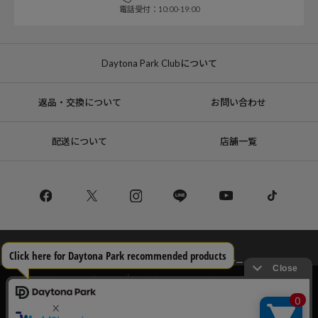
電話受付：10:00-19:00
Daytona Park Clubについて
返品・交換について
お問い合わせ
配送について
店舗一覧
コーポレートサイト
リクルート
サステナブルマークについて
プライバシーポリシー
特定商取引法・古物営業法に基づく表記
当サイトでは利用体験の向上およびコンテンツの最適な提供、トラフィック
の分析を目的としてCookieを使用しています。
サイトの閲覧を継続された場合、Cookieの利用に同意したことものといたし
Copyright © DAYTONA INTERNATIONAL Co.,Ltd All Rights Reserved.