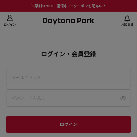
ニューを閉じる
＼早割10%OFF開催中／5クーポンも配布中！
ログイン
お知らせ
ログイン・会員登録