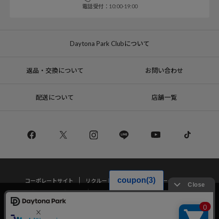
電話受付：10:00-19:00
Daytona Park Clubについて
返品・交換について
お問い合わせ
配送について
店舗一覧
コーポレートサイト
リクルート
サステナブルマークについて
プライバシーポリシー
特定商取引法・古物営業法に基づく表記
当サイトでは利用体験の向上およびコンテンツの最適な提供、トラフィック
の分析を目的としてCookieを使用しています。
サイトの閲覧を継続された場合、Cookieの利用に同意したことものといたし
Copyright © DAYTONA INTERNATIONAL Co.,Ltd All Rights Reserved.