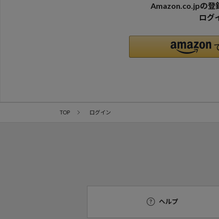
Amazon.co.j
ログ
TOP
ログイン
ヘルプ