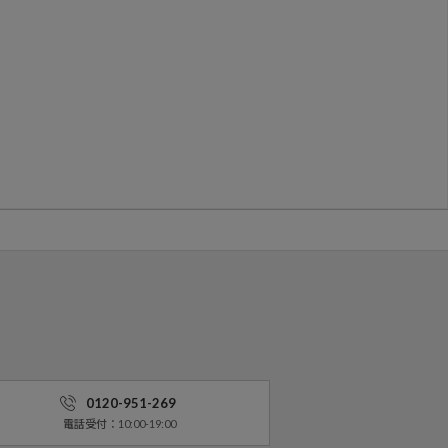
0120-951-269
電話受付：10:00-19:00