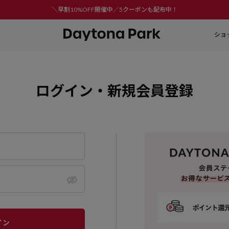
＼早割10%OFF開催中／5クーポンも配布中！
ショ
ログイン・新規会員登録