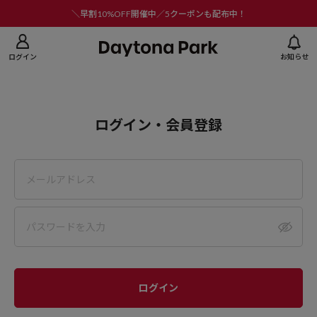
ニューを閉じる
＼早割10%OFF開催中／5クーポンも配布中！
ログイン
お知らせ
ログイン・会員登録