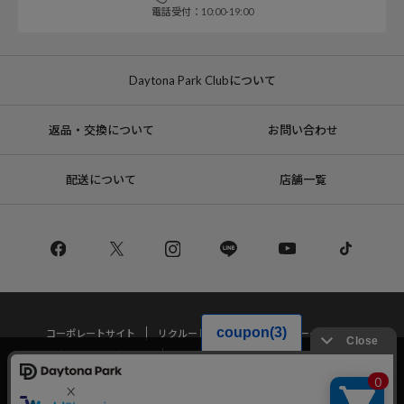
電話受付：10:00-19:00
Daytona Park Clubについて
返品・交換について
お問い合わせ
配送について
店舗一覧
コーポレートサイト
リクルート
サステナブルマークについて
プライバシーポリシー
特定商取引法・古物営業法に基づく表記
当サイトでは利用体験の向上およびコンテンツの最適な提供、トラフィック
の分析を目的としてCookieを使用しています。
サイトの閲覧を継続された場合、Cookieの利用に同意したことものといたし
Copyright © DAYTONA INTERNATIONAL Co.,Ltd All Rights Reserved.