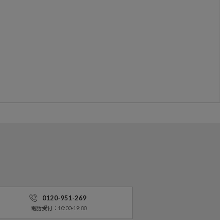
0120-951-269
電話受付：10:00-19:00