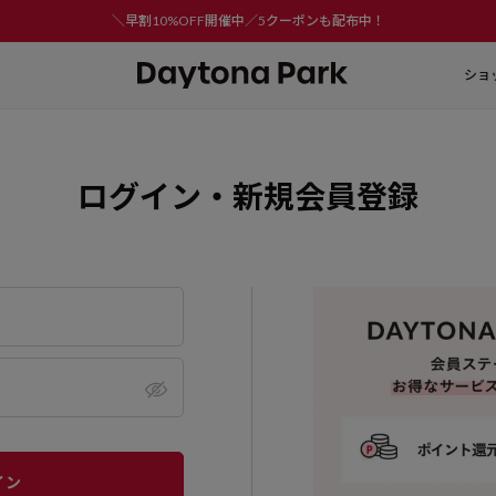
＼早割10%OFF開催中／5クーポンも配布中！
ショ
ログイン・新規会員登録