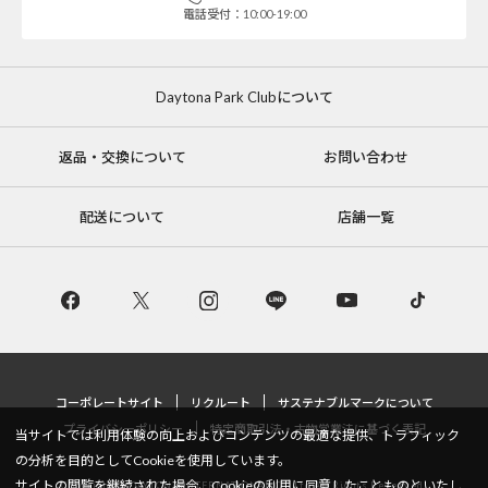
電話受付：10:00-19:00
Daytona Park Clubについて
返品・交換について
お問い合わせ
配送について
店舗一覧
コーポレートサイト
リクルート
サステナブルマークについて
プライバシーポリシー
特定商取引法・古物営業法に基づく表記
当サイトでは利用体験の向上およびコンテンツの最適な提供、トラフィック
の分析を目的としてCookieを使用しています。
サイトの閲覧を継続された場合、Cookieの利用に同意したことものといたし
Copyright © DAYTONA INTERNATIONAL Co.,Ltd All Rights Reserved.