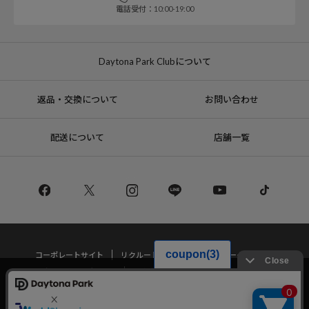
電話受付：10:00-19:00
Daytona Park Clubについて
返品・交換について
お問い合わせ
配送について
店舗一覧
コーポレートサイト
リクルート
サステナブルマークについて
プライバシーポリシー
特定商取引法・古物営業法に基づく表記
当サイトでは利用体験の向上およびコンテンツの最適な提供、トラフィック
の分析を目的としてCookieを使用しています。
サイトの閲覧を継続された場合、Cookieの利用に同意したことものといたし
Copyright © DAYTONA INTERNATIONAL Co.,Ltd All Rights Reserved.