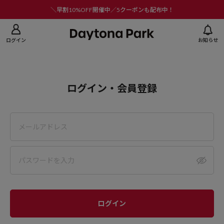
ニューを閉じる
＼早割10%OFF開催中／5クーポンも配布中！
ログイン
お知らせ
ログイン・会員登録