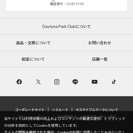
電話受付：10:00-19:00
Daytona Park Clubについて
返品・交換について
お問い合わせ
配送について
店舗一覧
コーポレートサイト
リクルート
サステナブルマークについて
プライバシーポリシー
特定商取引法・古物営業法に基づく表記
当サイトでは利用体験の向上およびコンテンツの最適な提供、トラフィック
の分析を目的としてCookieを使用しています。
サイトの閲覧を継続された場合、Cookieの利用に同意したことものといたし
Copyright © DAYTONA INTERNATIONAL Co.,Ltd All Rights Reserved.