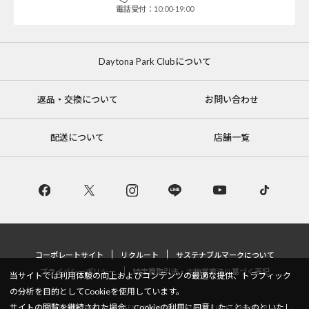
電話受付：10:00-19:00
Daytona Park Clubについて
返品・交換について
お問い合わせ
配送について
店舗一覧
コーポレートサイト
リクルート
サステナブルマークについて
プライバシーポリシー
特定商取引法・古物営業法に基づく表記
当サイトでは利用体験の向上およびコンテンツの最適な提供、トラフィック
の分析を目的としてCookieを使用しています。
サイトの閲覧を継続された場合、Cookieの利用に同意したことものといたし
Copyright © DAYTONA INTERNATIONAL Co.,Ltd All Rights Reserved.