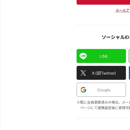
メールア
ソーシャルI
LINE
X (旧Twitter)
Google
※既に会員登録済みの場合、メー
ページにて連携設定後に使用可