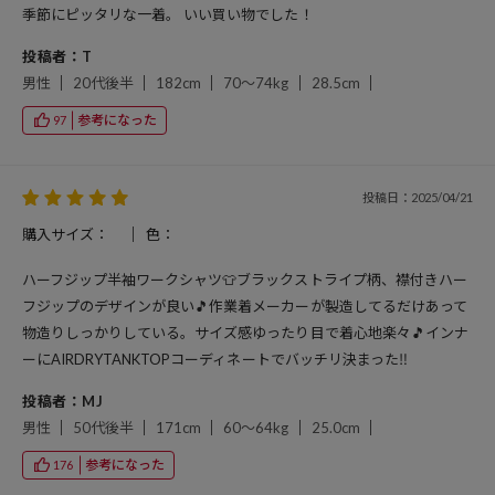
季節にピッタリな一着。 いい買い物でした！
投稿者：T
男性
20代後半
182cm
70～74kg
28.5cm
参考になった
97
投稿日：2025/04/21
購入サイズ：
色：
ハーフジップ半袖ワークシャツ👕ブラックストライプ柄、襟付きハー
フジップのデザインが良い🎵作業着メーカーが製造してるだけあって
物造りしっかりしている。サイズ感ゆったり目で着心地楽々🎵インナ
ーにAIRDRYTANKTOPコーディネートでバッチリ決まった‼️
投稿者：MJ
男性
50代後半
171cm
60～64kg
25.0cm
参考になった
176