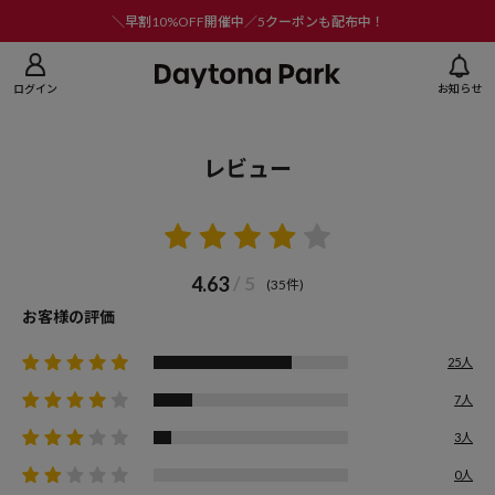
ニューを閉じる
＼早割10%OFF開催中／5クーポンも配布中！
ログイン
お知らせ
レビュー
4.63
/ 5
(35件)
お客様の評価
25人
7人
3人
0人