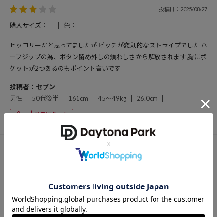
投稿日：2025/08/27
購入サイズ：
色：
ヒッコリーだと思ってましたが ピッチが変則的なストライプでした ハ
ーフジップの為、ボタン留め外しの煩わしさから解放されます 胸にポ
ケットが2つあるのもポイント高いです
投稿者：セブン
男性
50代後半
161cm
45～49kg
26.0cm
参考になった
77
投稿日：2025/08/03
購入サイズ：
色：
鮮やかな青でかわいい
投稿者：くろべぇ
男性
20代後半
170cm
60～64kg
26.5cm