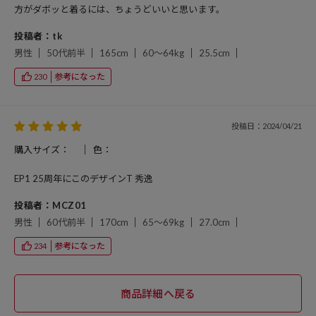
方がダボッと着るには、ちょうどいいと思います。
投稿者：tk
男性
50代前半
165cm
60～64kg
25.5cm
参考になった
230
投稿日：2024/04/21
購入サイズ：
色：
EP1 25周年にこのデザインT 秀逸
投稿者：MCZ01
男性
60代前半
170cm
65～69kg
27.0cm
参考になった
234