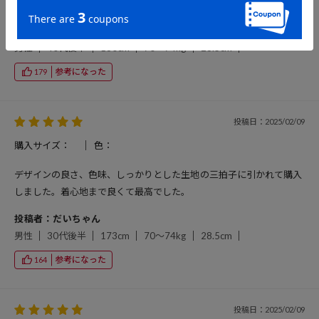
も。他のブランドのものより正規のイメージになっていてよい。
投稿者：スターボーズ
男性
40代後半
180cm
70～74kg
28.5cm
参考になった
179
投稿日：2025/02/09
購入サイズ：
色：
デザインの良さ、色味、しっかりとした生地の三拍子に引かれて購入
しました。着心地まで良くて最高でした。
投稿者：だいちゃん
男性
30代後半
173cm
70～74kg
28.5cm
参考になった
164
投稿日：2025/02/09