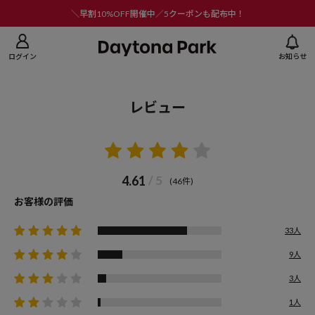
ニューを閉じる
＼早割10%OFF開催中／5クーポンも配布中！
ログイン
お知らせ
レビュー
4.61
/ 5
(46件)
お客様の評価
33人
9人
3人
1人