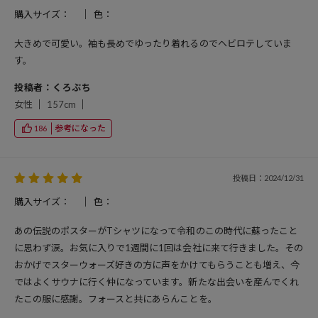
購入サイズ：
色：
大きめで可愛い。袖も長めでゆったり着れるのでヘビロテしていま
す。
投稿者：くろぶち
女性
157cm
参考になった
186
投稿日：2024/12/31
購入サイズ：
色：
あの伝説のポスターがTシャツになって令和のこの時代に蘇ったこと
に思わず涙。お気に入りで1週間に1回は会社に来て行きました。その
おかげでスターウォーズ好きの方に声をかけてもらうことも増え、今
ではよくサウナに行く仲になっています。新たな出会いを産んでくれ
たこの服に感謝。フォースと共にあらんことを。