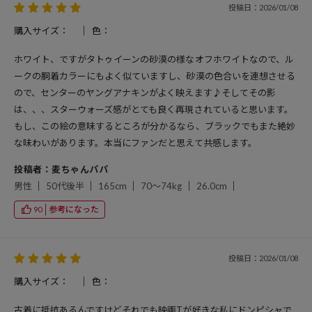
投稿日：2026/01/08
購入サイズ：
色：
ホワイト、ですがタトゥイーンの砂漠の様なオフホワイトなので、ル
ークの胴着カラーにもよく似ていますし、砂漠の色合いを連想させる
ので、センターのヤングアナキンがよく映えます♪そしてその影
は、、、スターウォーズ感がとても良く再現されていると思います。
もし、この絵の意味するところが分かるなら、ブラックでもまた絶妙
な味わいがあります。本当にファンだと思えて共感します。
投稿者：麦ちゃんパパ
男性
50代後半
165cm
70～74kg
26.0cm
参考になった
90
投稿日：2026/01/08
購入サイズ：
色：
古着に抵抗あるんですけどそれでも映画Tが好きな私にドンピシャで