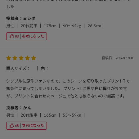
した
投稿者：ヨシダ
男性
20代前半
178cm
60～64kg
26.5cm
参考になった
88
投稿日：2026/01/08
購入サイズ：
色：
シンプルに原作ファンなので、このシーンを切り取ったプリントTで
無条件に買ってしまいました。 プリントTは黒や白に偏りがちです
が、プリントに合わせたベージュで他とも被らないので最高です。
投稿者：かん
男性
20代後半
165cm
55～59kg
参考になった
68