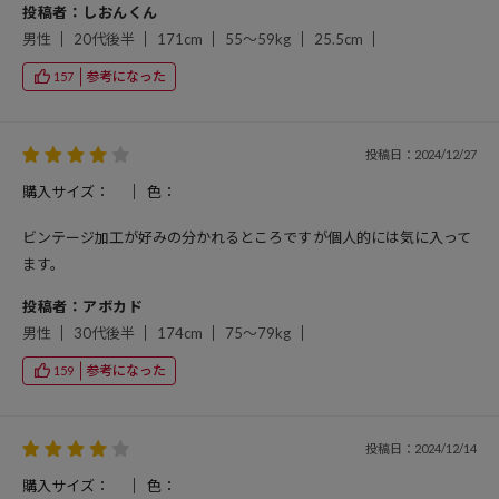
投稿者：しおんくん
男性
20代後半
171cm
55～59kg
25.5cm
参考になった
157
投稿日：2024/12/27
購入サイズ：
色：
ビンテージ加工が好みの分かれるところですが個人的には気に入って
ます。
投稿者：アボカド
男性
30代後半
174cm
75～79kg
参考になった
159
投稿日：2024/12/14
購入サイズ：
色：