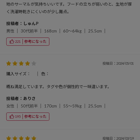
地のサーマルが気持ちいいです。フードの立ちが弱いのと、生地が厚
く洗濯時乾きにくいのが少し難点。
投稿者：しゅんP
男性
30代前半
168cm
60～64kg
25.5cm
参考になった
221
投稿日：2024/05/01
購入サイズ：
色：
概ね満足しています。タグや色が個性的で一味違います。
投稿者：ありさ
女性
50代前半
170cm
55～59kg
25.5cm
参考になった
195
投稿日：2024/03/19