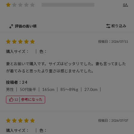
0人
絞り込み
評価の高い順
投稿日：2026/07/11
購入サイズ：
色：
妻とお揃いで購入です。サイズはピッタリでした。妻も言ってました
が着てみると思ったより重さは感じませんでした。
投稿者：24
男性
50代後半
165cm
85～89kg
27.0cm
参考になった
12
投稿日：2026/07/07
購入サイズ：
色：