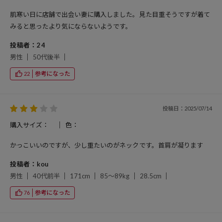
肌寒い日に店舗で出会い妻に購入しました。見た目重そうですが着て
みると思ったより気にならないようです。
投稿者：24
男性
50代後半
参考になった
22
投稿日：2025/07/14
購入サイズ：
色：
かっこいいのですが、少し重たいのがネックです。首肩が凝ります
投稿者：kou
男性
40代前半
171cm
85～89kg
28.5cm
参考になった
76