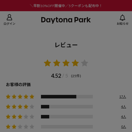
ニューを閉じる
＼早割10%OFF開催中／5クーポンも配布中！
ログイン
お知らせ
レビュー
4.52
/ 5
(25件)
お客様の評価
17人
4人
4人
0人